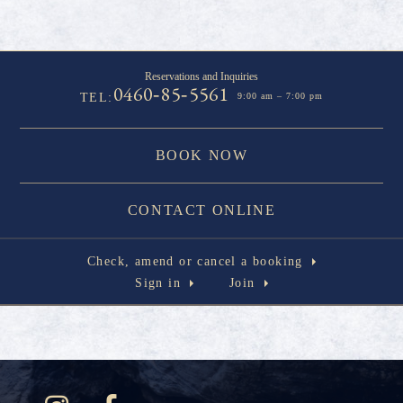
Reservations and Inquiries
0460
85
5561
-
-
TEL:
9:00 am – 7:00 pm
BOOK NOW
CONTACT ONLINE
Check, amend or cancel a booking
Sign in
Join