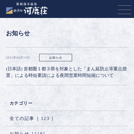
お知らせ
2021年04月19日
お知らせ
(日本語) 首都圏１都３県を対象とした「まん延防止等重点措
置」による時短要請による夜間営業時間短縮について
カテゴリー
全ての記事［
123
］
お知らせ［
119
］