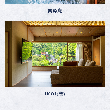
集粋庵
IKOI(憩)