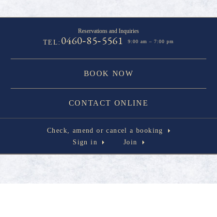
Reservations and Inquiries
0460
85
5561
-
-
TEL:
9:00 am – 7:00 pm
BOOK NOW
CONTACT ONLINE
Check, amend or cancel a booking
Sign in
Join