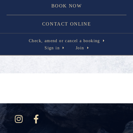
BOOK NOW
CONTACT ONLINE
Check, amend or cancel a booking
Sign in
Join