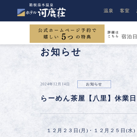
温泉
客室
宿泊
お料理
お知らせ
客室
詳しく見る
詳しく見る
2024年12月14日
お知らせ
一般客
月替わ
らーめん茶屋【八里】休業
１２月２３日(月)・１２月２５日(水)