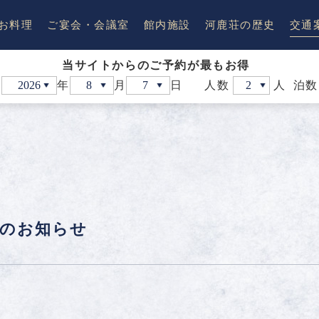
お料理
ご宴会・会議室
館内施設
河鹿荘の歴史
交通
当サイトからのご予約が最もお得
日
年
月
日
人数
人
泊数
喜咲
集粋庵
室
り会席・朝食
別注料理
お食事処
露天風呂付和室
露天風呂付
日のお知らせ