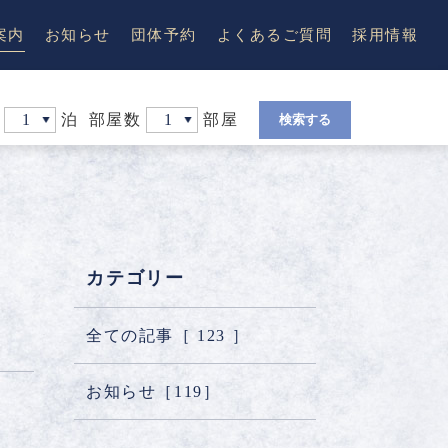
案内
お知らせ
団体予約
よくあるご質問
採用情報
泊
部屋数
部屋
カテゴリー
IKOI(憩)
和洋室
特別室 温泉付き和洋室
全ての記事［
123
］
お知らせ［
119
］