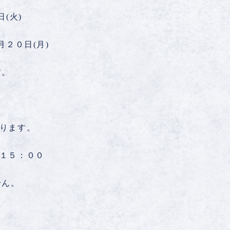
(火)
月２０日(月)
す。
なります。
～１５：００
せん。