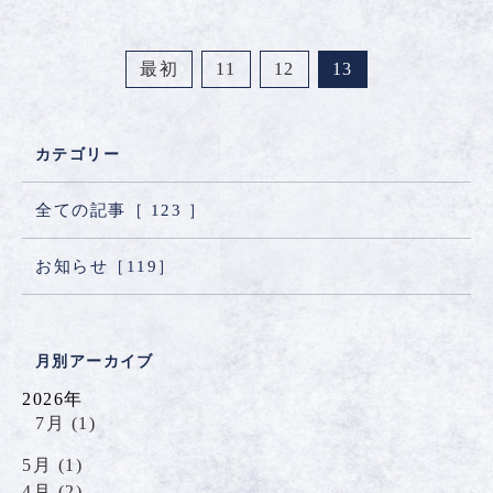
最初
11
12
13
カテゴリー
全ての記事［
123
］
お知らせ［
119
］
月別アーカイブ
2026年
7月 (1)
5月 (1)
4月 (2)